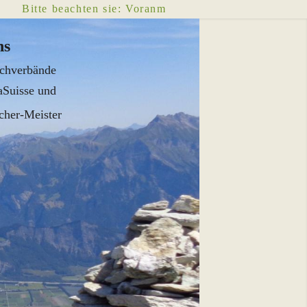
Bitte beachten sie: Voranmeldung, Termin-Vereinbarung e
ns
chverbände
aSuisse
und
her-Meister