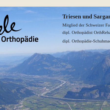
Triesen
und
Sarga
Mitglied
der
Schweizer
Fa
dipl.
Orthopädist
OrthReh
dipl.
Orthopädie-Schuhmac